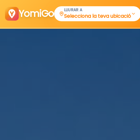
YomiGo
LLIURAR A
Selecciona la teva ubicació