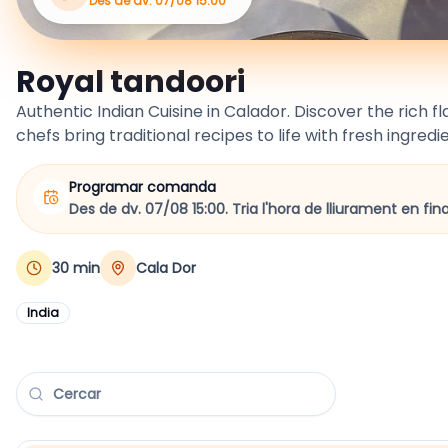
Des de dv. 07/08 15:00
Royal tandoori
Authentic Indian Cuisine in Calador. Discover the rich fl
chefs bring traditional recipes to life with fresh ingred
Programar comanda
Des de dv. 07/08 15:00.
Tria l'hora de lliurament en fin
30
min
Cala Dor
India