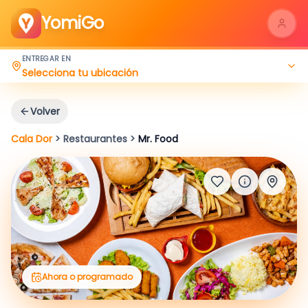
YomiGo
ENTREGAR EN
Selecciona tu ubicación
Volver
Cala Dor
>
Restaurantes
>
Mr. Food
Ahora o programado