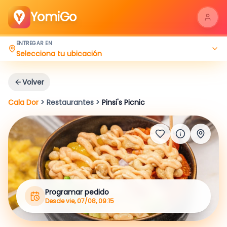
YomiGo
ENTREGAR EN
Selecciona tu ubicación
Volver
Cala Dor
>
Restaurantes
>
Pinsi's Picnic
Programar pedido
Desde vie, 07/08, 09:15