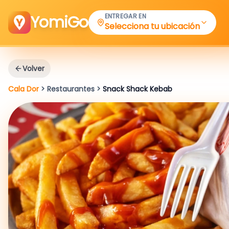
YomiGo
ENTREGAR EN
Selecciona tu ubicación
Volver
Cala Dor
>
Restaurantes
>
Snack Shack Kebab