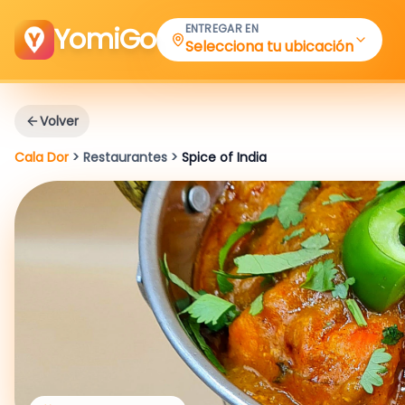
YomiGo
ENTREGAR EN
Selecciona tu ubicación
Volver
Cala Dor
>
Restaurantes
>
Spice of India