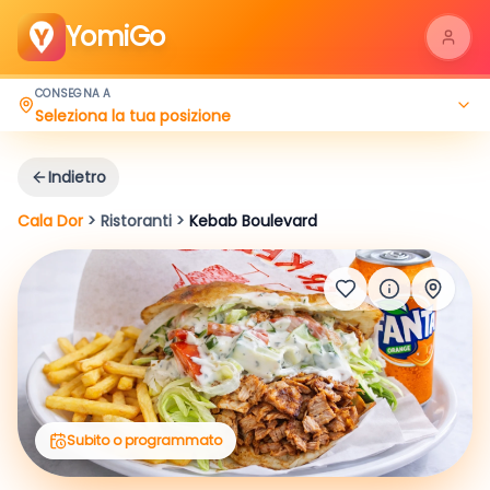
YomiGo
CONSEGNA A
Seleziona la tua posizione
Indietro
Cala Dor
>
Ristoranti
>
Kebab Boulevard
Subito o programmato